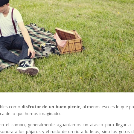
dables como
disfrutar de un buen picnic
, al menos eso es lo que pa
ica de lo que hemos imaginado.
 en el campo, generalmente aguantamos un atasco para llegar al 
ora a los pájaros y el ruido de un río a lo lejos, sino los gritos d