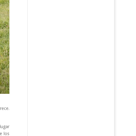
rece.
lugar
e los