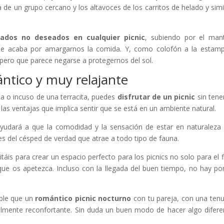
la de un grupo cercano y los altavoces de los carritos de helado y simi
tados no deseados en cualquier picnic
, subiendo por el man
que acaba por amargarnos la comida. Y, como colofón a la estamp
 pero que parece negarse a protegernos del sol.
ántico y muy relajante
ea o incuso de una terracita, puedes
disfrutar de un picnic
sin tene
las ventajas que implica sentir que se está en un ambiente natural.
yudará a que la comodidad y la sensación de estar en naturaleza
es del césped de verdad que atrae a todo tipo de fauna.
áis para crear un espacio perfecto para los picnics no solo para el f
ue os apetezca. Incluso con la llegada del buen tiempo, no hay po
able que un
romántico picnic nocturno
con tu pareja, con una tenu
realmente reconfortante. Sin duda un buen modo de hacer algo difere