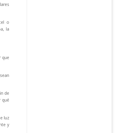
lares
tel o
a, la
r que
 sean
in de
r qué
e luz
nte y