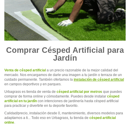
Comprar Césped Artificial para
Jardín
Venta de césped artificial
a un precio razonable de la mejor calidad del
mercado. Nos encargamos de darle una imagen a tu jardín o terraza de un
cuidado permanente. También ofertamos la
instalación de césped artificial
en campos deportivos y en parques.
Urbagrass es tienda de venta de
césped artificial por metros
que puedes
comprar de forma online y cómodamente. Puedes desde instalar
césped
artificial en tu jardín
con intenciones de jardinería hasta césped artificial
para practicar y divertirte en tu deporte favorito.
Calidad/precio, instalación desde 0, mantenimiento, diversos modelos para
adaptarnos a ti... Todo eso en Urbagrass, tu tienda de
césped artificial
online
.