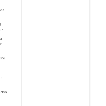
via
l
a?
ra
el
este
no
nción