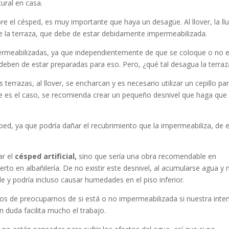
ural en casa.
obre el césped, es muy importante que haya un desagüe. Al llover, la llu
 de la terraza, que debe de estar debidamente impermeabilizada.
rmeabilizadas, ya que independientemente de que se coloque o no e
o deben de estar preparadas para eso. Pero, ¿qué tal desagua la terraz
errazas, al llover, se encharcan y es necesario utilizar un cepillo pa
ste es el caso, se recomienda crear un pequeño desnivel que haga que 
sped, ya que podría dañar el recubrimiento que la impermeabiliza, de 
ar el
césped artificial,
sino que sería una obra recomendable en
erto en albañilería. De no existir este desnivel, al acumularse agua y 
 y podría incluso causar humedades en el piso inferior.
os de preocuparnos de si está o no impermeabilizada si nuestra inte
n duda facilita mucho el trabajo.