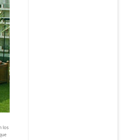
n los
 que