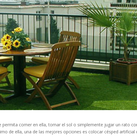
 permita comer en ella, tomar el sol o simplemente jugar un rato co
áximo de ella, una de las mejores opciones es colocar césped artificial