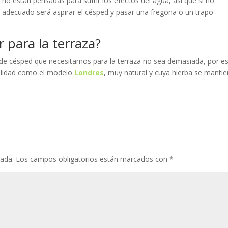
no están pensadas para sufrir los efectos del agua, así que si no
adecuado será aspirar el césped y pasar una fregona o un trapo
r para la terraza?
d de césped que necesitamos para la terraza no sea demasiada, por e
calidad como el modelo
Londres
, muy natural y cuya hierba se manti
cada.
Los campos obligatorios están marcados con
*