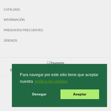
CATÁLOGO
INFORMACIÓN
PREGUNTAS FRECUENTES
SÍGENOS
Espigol, 13 -Gormaig- | Cocentaina (03820)- Alicante | B53617460 |
Para navegar por este sitio tiene que aceptar
nuestra
política de cookies
Denegar
Aceptar